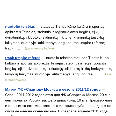
nuotolio teisėjas
— statusas T sritis Kūno kultūra ir sportas
apibrėžtis Teisėjas, stebintis ir registruojantis bėgikų, ėjikų,
dviratininkų, irkluotojų, slidininkų ir kitų lenktynininkų taisyklių
laikymąsi nuotolyje. atitikmenys: angl. course umpire referee;
track… …
Sporto terminų žodynas
track umpire referee
— nuotolio teisėjas statusas T sritis Kūno
kultūra ir sportas apibrėžtis Teisėjas, stebintis ir registruojantis
bėgikų, ėjikų, dviratininkų, irkluotojų, slidininkų ir kitų lenktynininkų
taisyklių laikymąsi nuotolyje. atitikmenys: angl. course… …
Sporto
terminų žodynas
Матчи ФК «Спартак» Москва в сезоне 2011/12 годов
—
Сезон 2011 2012 годов стал для ФК «Спартак» Москва 20 м в
чемпионатах России высшего дивизиона, 10 м в Премьер лиге
и первым за всю многолетнюю историю клуба прошедшим по
системе «весна осень весна». В феврале апреле 2011 года