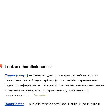
Look at other dictionaries:
Судья (спорт)
— Значок судьи по спорту первой категории.
Советский Союз. Судья, арбитр (от лат. arbiter «третейский
судья»), рефери (англ. referee, от лат. referō «относить», также
«судить») человек, контролирующий ход спортивного
состязания.… …
Википедия
Bahnrichter
— nuotolio teisėjas statusas T sritis Kūno kultūra ir