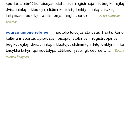
sportas apibrėžtis Teisėjas, stebintis ir registruojantis bėgikų, ėjikų,
dviratininkų, irkluotojų, slidininkų ir kitų lenktynininkų taisyklių
laikymąsi nuotolyje. atitikmenys: angl. course… …
Sporto terminų
žodynas
course umpire referee
— nuotolio teisėjas statusas T sritis Kūno
kultūra ir sportas apibrėžtis Teisėjas, stebintis ir registruojantis
bėgikų, ėjikų, dviratininkų, irkluotojų, slidininkų ir kitų lenktynininkų
taisyklių laikymąsi nuotolyje. atitikmenys: angl. course… …
Sporto
terminų žodynas