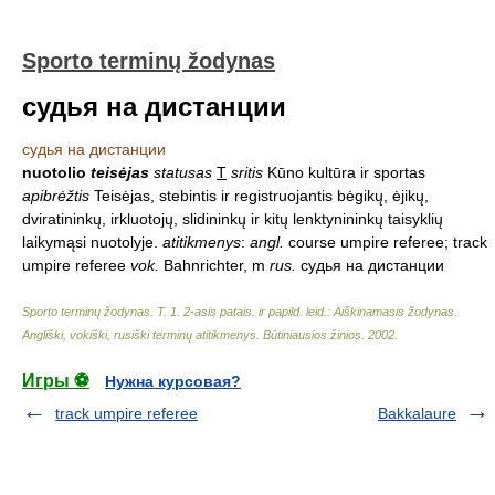
Sporto terminų žodynas
судья на дистанции
судья на дистанции
nuotolio
teisėjas
statusas
T
sritis
Kūno kultūra ir sportas
apibrėžtis
Teisėjas, stebintis ir registruojantis bėgikų, ėjikų,
dviratininkų, irkluotojų, slidininkų ir kitų lenktynininkų taisyklių
laikymąsi nuotolyje.
atitikmenys
:
angl.
course umpire referee; track
umpire referee
vok.
Bahnrichter, m
rus.
судья на дистанции
Sporto terminų žodynas. T. 1. 2-asis patais. ir papild. leid.: Aiškinamasis žodynas.
Angliški, vokiški, rusiški terminų atitikmenys. Būtiniausios žinios
.
2002
.
Игры ⚽
Нужна курсовая?
track umpire referee
Bakkalaure